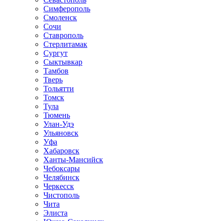
Симферополь
Смоленск
Сочи
Ставрополь
Стерлитамак
Сургут
Сыктывкар
Тамбов
Тверь
Тольятти
Томск
Тула
Тюмень
Улан-Удэ
Ульяновск
Уфа
Хабаровск
Ханты-Мансийск
Чебоксары
Челябинск
Черкесск
Чистополь
Чита
Элиста