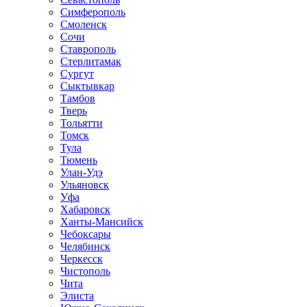
Симферополь
Смоленск
Сочи
Ставрополь
Стерлитамак
Сургут
Сыктывкар
Тамбов
Тверь
Тольятти
Томск
Тула
Тюмень
Улан-Удэ
Ульяновск
Уфа
Хабаровск
Ханты-Мансийск
Чебоксары
Челябинск
Черкесск
Чистополь
Чита
Элиста