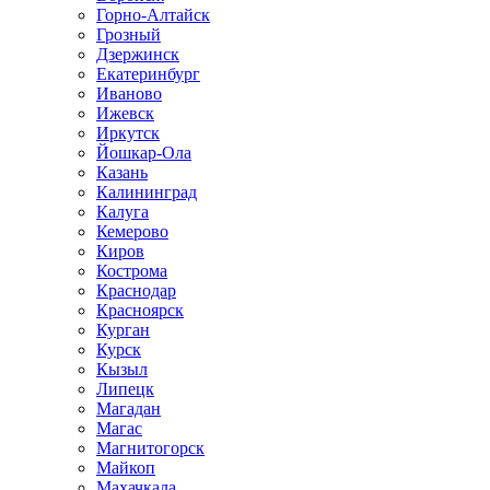
Горно-Алтайск
Грозный
Дзержинск
Екатеринбург
Иваново
Ижевск
Иркутск
Йошкар-Ола
Казань
Калининград
Калуга
Кемерово
Киров
Кострома
Краснодар
Красноярск
Курган
Курск
Кызыл
Липецк
Магадан
Магас
Магнитогорск
Майкоп
Махачкала