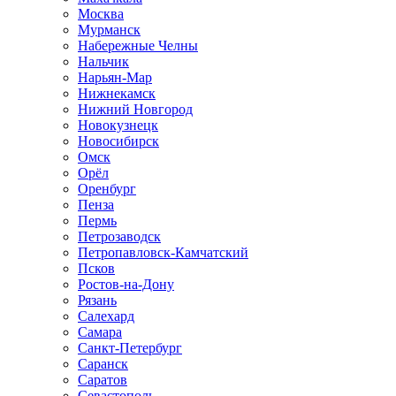
Москва
Мурманск
Набережные Челны
Нальчик
Нарьян-Мар
Нижнекамск
Нижний Новгород
Новокузнецк
Новосибирск
Омск
Орёл
Оренбург
Пенза
Пермь
Петрозаводск
Петропавловск-Камчатский
Псков
Ростов-на-Дону
Рязань
Салехард
Самара
Санкт-Петербург
Саранск
Саратов
Севастополь