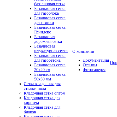
базальтовая сетка
Базальтовая сетка
для газоблока
Базальтовая сетка
для стяжки
Базальтовая сетка
Гриндекс
Базальтовая
дорожная сетка
Базальтовая
штукатурная сетка
О компании
Базальтовая сетка
для газобетона
Документация
Пор
Базальтовая сетка
Отзывы
20x20 см
Фотогалерея
Базальтовая сетка
50x50 мм
Сетка кладочная для
стяжки пола
Кладочная сетка оптом
Кладочная сетка для
кирпича
Кладочная сетка для
блоков
Кладочная сетка для