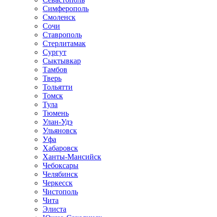
Симферополь
Смоленск
Сочи
Ставрополь
Стерлитамак
Сургут
Сыктывкар
Тамбов
Тверь
Тольятти
Томск
Тула
Тюмень
Улан-Удэ
Ульяновск
Уфа
Хабаровск
Ханты-Мансийск
Чебоксары
Челябинск
Черкесск
Чистополь
Чита
Элиста