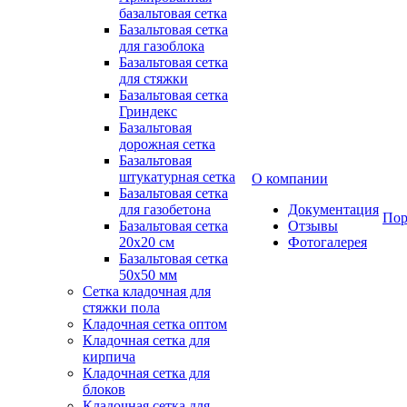
базальтовая сетка
Базальтовая сетка
для газоблока
Базальтовая сетка
для стяжки
Базальтовая сетка
Гриндекс
Базальтовая
дорожная сетка
Базальтовая
штукатурная сетка
О компании
Базальтовая сетка
для газобетона
Документация
Пор
Базальтовая сетка
Отзывы
20x20 см
Фотогалерея
Базальтовая сетка
50x50 мм
Сетка кладочная для
стяжки пола
Кладочная сетка оптом
Кладочная сетка для
кирпича
Кладочная сетка для
блоков
Кладочная сетка для