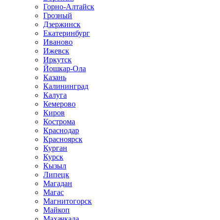
Горно-Алтайск
Грозный
Дзержинск
Екатеринбург
Иваново
Ижевск
Иркутск
Йошкар-Ола
Казань
Калининград
Калуга
Кемерово
Киров
Кострома
Краснодар
Красноярск
Курган
Курск
Кызыл
Липецк
Магадан
Магас
Магнитогорск
Майкоп
Махачкала