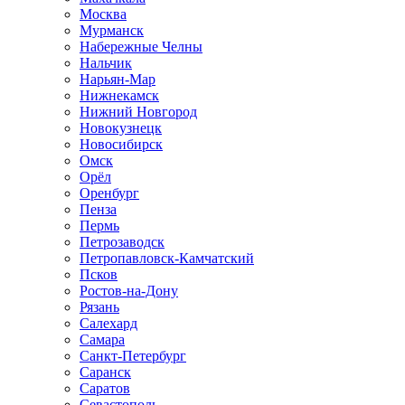
Москва
Мурманск
Набережные Челны
Нальчик
Нарьян-Мар
Нижнекамск
Нижний Новгород
Новокузнецк
Новосибирск
Омск
Орёл
Оренбург
Пенза
Пермь
Петрозаводск
Петропавловск-Камчатский
Псков
Ростов-на-Дону
Рязань
Салехард
Самара
Санкт-Петербург
Саранск
Саратов
Севастополь