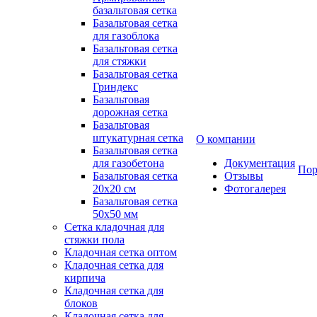
базальтовая сетка
Базальтовая сетка
для газоблока
Базальтовая сетка
для стяжки
Базальтовая сетка
Гриндекс
Базальтовая
дорожная сетка
Базальтовая
штукатурная сетка
О компании
Базальтовая сетка
для газобетона
Документация
Пор
Базальтовая сетка
Отзывы
20x20 см
Фотогалерея
Базальтовая сетка
50x50 мм
Сетка кладочная для
стяжки пола
Кладочная сетка оптом
Кладочная сетка для
кирпича
Кладочная сетка для
блоков
Кладочная сетка для