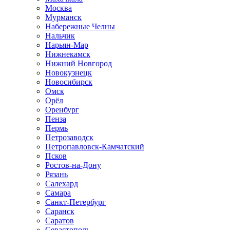
Москва
Мурманск
Набережные Челны
Нальчик
Нарьян-Мар
Нижнекамск
Нижний Новгород
Новокузнецк
Новосибирск
Омск
Орёл
Оренбург
Пенза
Пермь
Петрозаводск
Петропавловск-Камчатский
Псков
Ростов-на-Дону
Рязань
Салехард
Самара
Санкт-Петербург
Саранск
Саратов
Севастополь