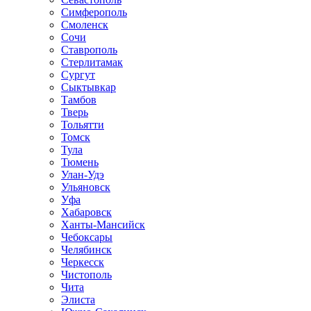
Симферополь
Смоленск
Сочи
Ставрополь
Стерлитамак
Сургут
Сыктывкар
Тамбов
Тверь
Тольятти
Томск
Тула
Тюмень
Улан-Удэ
Ульяновск
Уфа
Хабаровск
Ханты-Мансийск
Чебоксары
Челябинск
Черкесск
Чистополь
Чита
Элиста