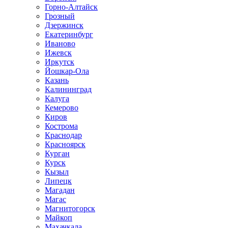
Горно-Алтайск
Грозный
Дзержинск
Екатеринбург
Иваново
Ижевск
Иркутск
Йошкар-Ола
Казань
Калининград
Калуга
Кемерово
Киров
Кострома
Краснодар
Красноярск
Курган
Курск
Кызыл
Липецк
Магадан
Магас
Магнитогорск
Майкоп
Махачкала