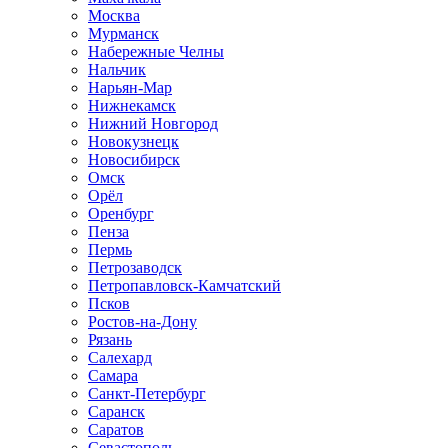
Москва
Мурманск
Набережные Челны
Нальчик
Нарьян-Мар
Нижнекамск
Нижний Новгород
Новокузнецк
Новосибирск
Омск
Орёл
Оренбург
Пенза
Пермь
Петрозаводск
Петропавловск-Камчатский
Псков
Ростов-на-Дону
Рязань
Салехард
Самара
Санкт-Петербург
Саранск
Саратов
Севастополь