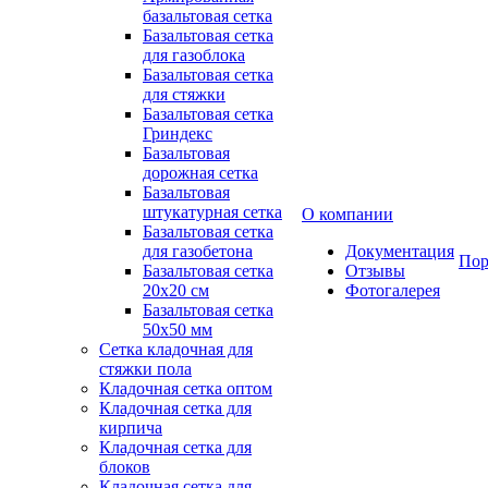
базальтовая сетка
Базальтовая сетка
для газоблока
Базальтовая сетка
для стяжки
Базальтовая сетка
Гриндекс
Базальтовая
дорожная сетка
Базальтовая
штукатурная сетка
О компании
Базальтовая сетка
для газобетона
Документация
Пор
Базальтовая сетка
Отзывы
20x20 см
Фотогалерея
Базальтовая сетка
50x50 мм
Сетка кладочная для
стяжки пола
Кладочная сетка оптом
Кладочная сетка для
кирпича
Кладочная сетка для
блоков
Кладочная сетка для