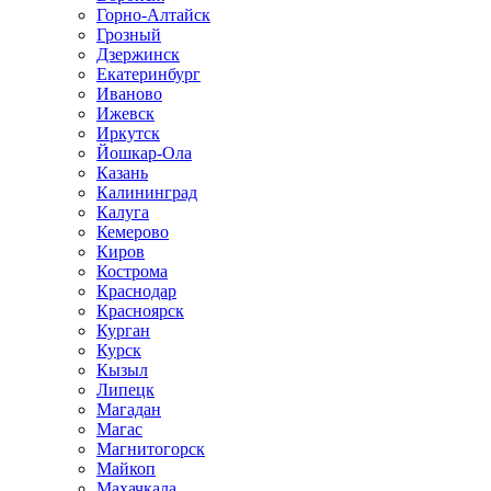
Горно-Алтайск
Грозный
Дзержинск
Екатеринбург
Иваново
Ижевск
Иркутск
Йошкар-Ола
Казань
Калининград
Калуга
Кемерово
Киров
Кострома
Краснодар
Красноярск
Курган
Курск
Кызыл
Липецк
Магадан
Магас
Магнитогорск
Майкоп
Махачкала