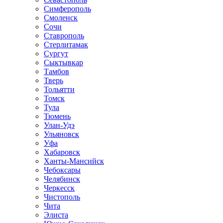
Симферополь
Смоленск
Сочи
Ставрополь
Стерлитамак
Сургут
Сыктывкар
Тамбов
Тверь
Тольятти
Томск
Тула
Тюмень
Улан-Удэ
Ульяновск
Уфа
Хабаровск
Ханты-Мансийск
Чебоксары
Челябинск
Черкесск
Чистополь
Чита
Элиста