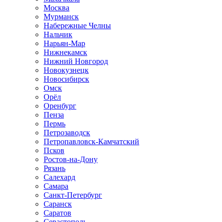
Москва
Мурманск
Набережные Челны
Нальчик
Нарьян-Мар
Нижнекамск
Нижний Новгород
Новокузнецк
Новосибирск
Омск
Орёл
Оренбург
Пенза
Пермь
Петрозаводск
Петропавловск-Камчатский
Псков
Ростов-на-Дону
Рязань
Салехард
Самара
Санкт-Петербург
Саранск
Саратов
Севастополь