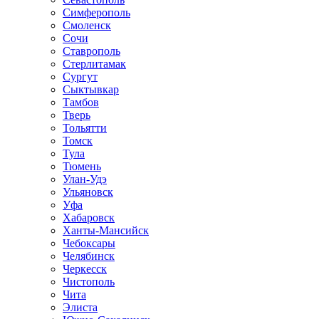
Симферополь
Смоленск
Сочи
Ставрополь
Стерлитамак
Сургут
Сыктывкар
Тамбов
Тверь
Тольятти
Томск
Тула
Тюмень
Улан-Удэ
Ульяновск
Уфа
Хабаровск
Ханты-Мансийск
Чебоксары
Челябинск
Черкесск
Чистополь
Чита
Элиста