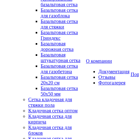
базальтовая сетка
Базальтовая сетка
для газоблока
Базальтовая сетка
для стяжки
Базальтовая сетка
Гриндекс
Базальтовая
дорожная сетка
Базальтовая
штукатурная сетка
О компании
Базальтовая сетка
для газобетона
Документация
Пор
Базальтовая сетка
Отзывы
20x20 см
Фотогалерея
Базальтовая сетка
50x50 мм
Сетка кладочная для
стяжки пола
Кладочная сетка оптом
Кладочная сетка для
кирпича
Кладочная сетка для
блоков
Кладочная сетка для