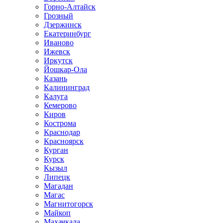
Горно-Алтайск
Грозный
Дзержинск
Екатеринбург
Иваново
Ижевск
Иркутск
Йошкар-Ола
Казань
Калининград
Калуга
Кемерово
Киров
Кострома
Краснодар
Красноярск
Курган
Курск
Кызыл
Липецк
Магадан
Магас
Магнитогорск
Майкоп
Махачкала