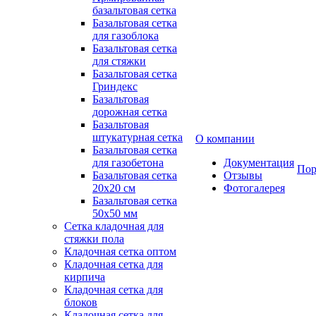
базальтовая сетка
Базальтовая сетка
для газоблока
Базальтовая сетка
для стяжки
Базальтовая сетка
Гриндекс
Базальтовая
дорожная сетка
Базальтовая
штукатурная сетка
О компании
Базальтовая сетка
для газобетона
Документация
Пор
Базальтовая сетка
Отзывы
20x20 см
Фотогалерея
Базальтовая сетка
50x50 мм
Сетка кладочная для
стяжки пола
Кладочная сетка оптом
Кладочная сетка для
кирпича
Кладочная сетка для
блоков
Кладочная сетка для