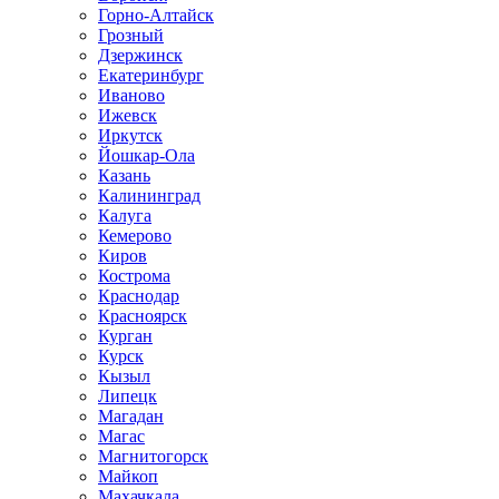
Горно-Алтайск
Грозный
Дзержинск
Екатеринбург
Иваново
Ижевск
Иркутск
Йошкар-Ола
Казань
Калининград
Калуга
Кемерово
Киров
Кострома
Краснодар
Красноярск
Курган
Курск
Кызыл
Липецк
Магадан
Магас
Магнитогорск
Майкоп
Махачкала