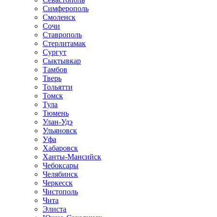
Симферополь
Смоленск
Сочи
Ставрополь
Стерлитамак
Сургут
Сыктывкар
Тамбов
Тверь
Тольятти
Томск
Тула
Тюмень
Улан-Удэ
Ульяновск
Уфа
Хабаровск
Ханты-Мансийск
Чебоксары
Челябинск
Черкесск
Чистополь
Чита
Элиста