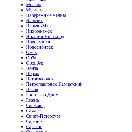
Москва
Мурманск
Набережные Челны
Нальчик
Нарьян-Мар
Нижнекамск
Нижний Новгород
Новокузнецк
Новосибирск
Омск
Орёл
Оренбург
Пенза
Пермь
Петрозаводск
Петропавловск-Камчатский
Псков
Ростов-на-Дону
Рязань
Салехард
Самара
Санкт-Петербург
Саранск
Саратов
Севастополь