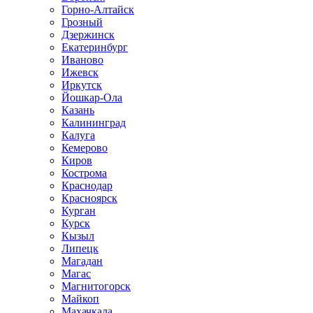
Горно-Алтайск
Грозный
Дзержинск
Екатеринбург
Иваново
Ижевск
Иркутск
Йошкар-Ола
Казань
Калининград
Калуга
Кемерово
Киров
Кострома
Краснодар
Красноярск
Курган
Курск
Кызыл
Липецк
Магадан
Магас
Магнитогорск
Майкоп
Махачкала