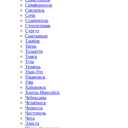
Симферополь
Смоленск
Сочи
Ставрополь
Стерлитамак
Сургут
Сыктывкар
Тамбов
Тверь
Тольятти
Томск
Тула
Тюмень
Улан-Удэ
Ульяновск
Уфа
Хабаровск
Ханты-Мансийск
Чебоксары
Челябинск
Черкесск
Чистополь
Чита
Элиста