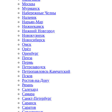
Москва
Мурманск
Набережные Челны
Нальчик
Нарьян-Мар
Нижнекамск
Нижний Новгород
Новокузнецк
Новосибирск
Омск
Орёл
Оренбург
Пенза
Пермь
Петрозаводск
Петропавловск-Камчатский
Псков
Ростов-на-Дону
Рязань
Салехард
Самара
Санкт-Петербург
Саранск
Саратов
Севастополь