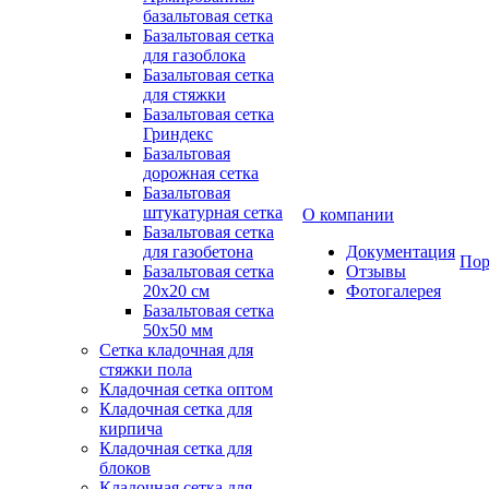
базальтовая сетка
Базальтовая сетка
для газоблока
Базальтовая сетка
для стяжки
Базальтовая сетка
Гриндекс
Базальтовая
дорожная сетка
Базальтовая
штукатурная сетка
О компании
Базальтовая сетка
для газобетона
Документация
Пор
Базальтовая сетка
Отзывы
20x20 см
Фотогалерея
Базальтовая сетка
50x50 мм
Сетка кладочная для
стяжки пола
Кладочная сетка оптом
Кладочная сетка для
кирпича
Кладочная сетка для
блоков
Кладочная сетка для