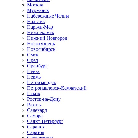
Москва
Мурманск
Набережные Челны
Нальчик
Нарьян-Мар
Нижнекамск
Нижний Новгород
Новокузнецк
Новосибирск
Омск
Орёл
Оренбург
Пенза
Пермь
Петрозаводск
Петропавловск-Камчатский
Псков
Ростов-на-Дону
Рязань
Салехард
Самара
Санкт-Петербург
Саранск
Саратов
Севастополь