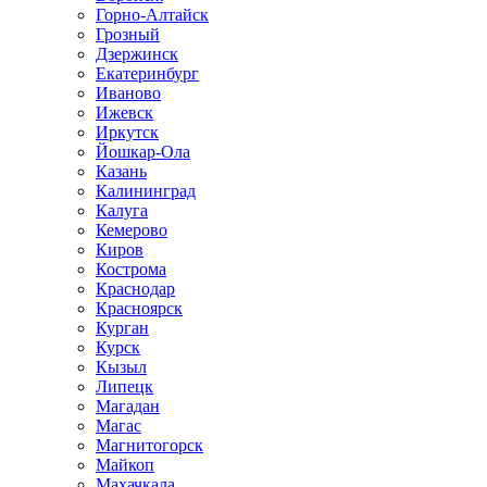
Горно-Алтайск
Грозный
Дзержинск
Екатеринбург
Иваново
Ижевск
Иркутск
Йошкар-Ола
Казань
Калининград
Калуга
Кемерово
Киров
Кострома
Краснодар
Красноярск
Курган
Курск
Кызыл
Липецк
Магадан
Магас
Магнитогорск
Майкоп
Махачкала