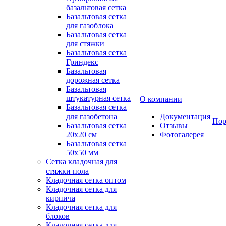
базальтовая сетка
Базальтовая сетка
для газоблока
Базальтовая сетка
для стяжки
Базальтовая сетка
Гриндекс
Базальтовая
дорожная сетка
Базальтовая
штукатурная сетка
О компании
Базальтовая сетка
для газобетона
Документация
Пор
Базальтовая сетка
Отзывы
20x20 см
Фотогалерея
Базальтовая сетка
50x50 мм
Сетка кладочная для
стяжки пола
Кладочная сетка оптом
Кладочная сетка для
кирпича
Кладочная сетка для
блоков
Кладочная сетка для